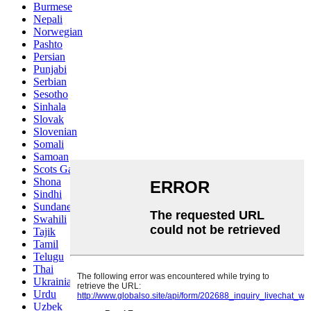
Burmese
Nepali
Norwegian
Pashto
Persian
Punjabi
Serbian
Sesotho
Sinhala
Slovak
Slovenian
Somali
Samoan
Scots Gaelic
Shona
Sindhi
Sundanese
Swahili
Tajik
Tamil
Telugu
Thai
Ukrainian
Urdu
Uzbek