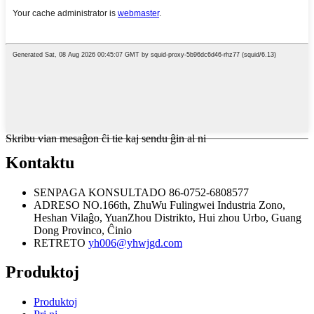
Skribu vian mesaĝon ĉi tie kaj sendu ĝin al ni
Kontaktu
SENPAGA KONSULTADO
86-0752-6808577
ADRESO
NO.166th, ZhuWu Fulingwei Industria Zono,
Heshan Vilaĝo, YuanZhou Distrikto, Hui zhou Urbo, Guang
Dong Provinco, Ĉinio
RETRETO
yh006@yhwjgd.com
Produktoj
Produktoj