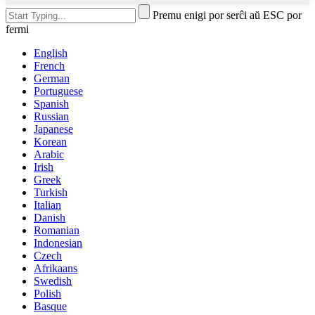
Premu enigi por serĉi aŭ ESC por
fermi
English
French
German
Portuguese
Spanish
Russian
Japanese
Korean
Arabic
Irish
Greek
Turkish
Italian
Danish
Romanian
Indonesian
Czech
Afrikaans
Swedish
Polish
Basque