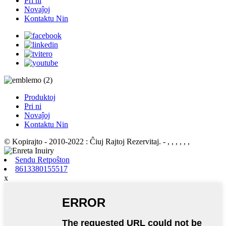
Pri ni
Novaĵoj
Kontaktu Nin
Produktoj
Pri ni
Novaĵoj
Kontaktu Nin
© Kopirajto - 2010-2022 : Ĉiuj Rajtoj Rezervitaj.
- , , , , , ,
Sendu Retpoŝton
8613380155517
x