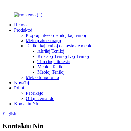
Hejmo
Produktoj
Propraj tirkesto-teniloj kaj teniloj
Mebloj akcesoraĵoj
Teniloj kaj teniloj de kesto de mebloj
Akrilaj Teniloj
Kristalaj Teniloj Kaj Teniloj
Tiro ringa tirkesto
Mebloj Teniloj
Mebloj Teniloj
Meblo turna rulilo
Novaĵoj
Pri ni
Fabrikejo
Oftaj Demandoj
Kontaktu Nin
English
Kontaktu Nin