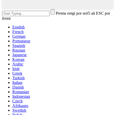
Premu enigi por serĉi aŭ ESC por
fermi
English
French
German
Portuguese
Spanish
Russian
Japanese
Korean
Arabic
Irish
Greek
Turkish
Italian
Danish
Romanian
Indonesian
Czech
Afrikaans
Swedish
Polish