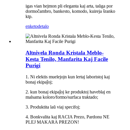
igas vian hejmon pli eleganta kaj arta, taŭga por
dormoĉambro, bankesto, komodo, kuireja ŝranko
ktp.
enketo
detalo
Altnivela Ronda Kristala Meblo-
Kesta Tenilo, Manfarita Kaj Facile
Purigi
1. Ni elektis muelejojn kun lertaj laboristoj kaj
bonaj ekipaĵoj;
2. kun bonaj ekipaĵoj ke produktoj haveblaj en
malsama koloro/formo/surfaca traktado;
3. Produktita laŭ viaj specifoj;
4. Bonkvalita kaj RACIA Prezo, Pardonu NE
PLEJ MAKARA PREZON!