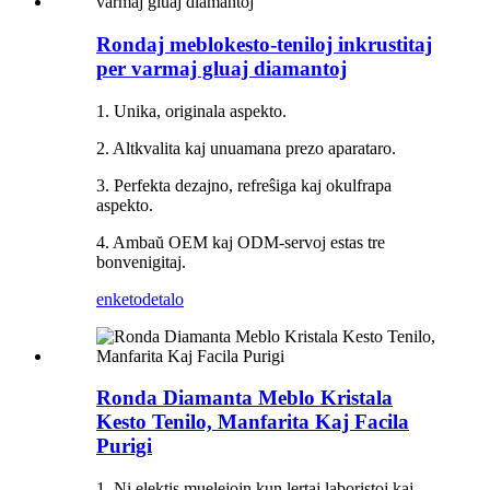
Rondaj meblokesto-teniloj inkrustitaj
per varmaj gluaj diamantoj
1. Unika, originala aspekto.
2. Altkvalita kaj unuamana prezo aparataro.
3. Perfekta dezajno, refreŝiga kaj okulfrapa
aspekto.
4. Ambaŭ OEM kaj ODM-servoj estas tre
bonvenigitaj.
enketo
detalo
Ronda Diamanta Meblo Kristala
Kesto Tenilo, Manfarita Kaj Facila
Purigi
1. Ni elektis muelejojn kun lertaj laboristoj kaj