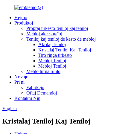
Hejmo
Produktoj
Propraj tirkesto-teniloj kaj teniloj
Mebloj akcesoraĵoj
Teniloj kaj teniloj de kesto de mebloj
Akrilaj Teniloj
Kristalaj Teniloj Kaj Teniloj
Tiro ringa tirkesto
Mebloj Teniloj
Mebloj Teniloj
Meblo turna rulilo
Novaĵoj
Pri ni
Fabrikejo
Oftaj Demandoj
Kontaktu Nin
English
Kristalaj Teniloj Kaj Teniloj
Hejmo