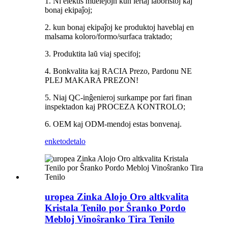
1. Ni elektis muelejojn kun lertaj laboristoj kaj
bonaj ekipaĵoj;
2. kun bonaj ekipaĵoj ke produktoj haveblaj en
malsama koloro/formo/surfaca traktado;
3. Produktita laŭ viaj specifoj;
4. Bonkvalita kaj RACIA Prezo, Pardonu NE
PLEJ MAKARA PREZON!
5. Niaj QC-inĝenieroj surkampe por fari finan
inspektadon kaj PROCEZA KONTROLO;
6. OEM kaj ODM-mendoj estas bonvenaj.
enketo
detalo
uropea Zinka Alojo Oro altkvalita
Kristala Tenilo por Ŝranko Pordo
Mebloj Vinoŝranko Tira Tenilo