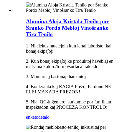
Alumina Aloja Kristala Tenilo por
Ŝranko Pordo Mebloj Vinoŝranko
Tira Tenilo
1. Ni elektis muelejojn kun lertaj laboristoj kaj
bonaj ekipaĵoj;
2. Kun bonaj ekipaĵoj ke produktoj haveblaj en
malsama koloro/formo/surfaca traktado;
3. Manfaritaj bastonaj diamantoj
4. Bonkvalita kaj RACIA Prezo, Pardonu NE
PLEJ MAKARA PREZON!
5. Niaj QC-inĝenieroj surkampe por fari finan
inspektadon kaj PROCEZA KONTROLO;
enketo
detalo