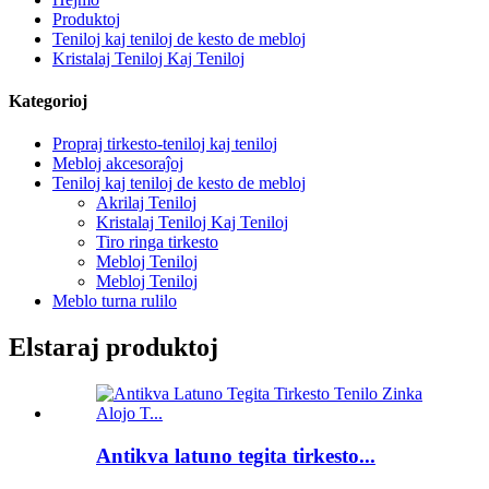
Produktoj
Teniloj kaj teniloj de kesto de mebloj
Kristalaj Teniloj Kaj Teniloj
Kategorioj
Propraj tirkesto-teniloj kaj teniloj
Mebloj akcesoraĵoj
Teniloj kaj teniloj de kesto de mebloj
Akrilaj Teniloj
Kristalaj Teniloj Kaj Teniloj
Tiro ringa tirkesto
Mebloj Teniloj
Mebloj Teniloj
Meblo turna rulilo
Elstaraj produktoj
Antikva latuno tegita tirkesto...