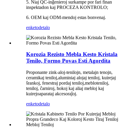
5. Niaj QC-inĝenieroj surkampe por fari finan
inspektadon kaj PROCEZA KONTROLO;
6. OEM kaj ODM-mendoj estas bonvenaj.
enketo
detalo
Korozia Rezisto Mebla Kesto Kristala
Tenilo, Formo Povas Esti Agordita
Proponante zink-aloj-tenilojn, metalajn tenojn,
ceramikaj teniloj,
aluminiaj alojaj teniloj, kuirejaj
ŝrankoj, fenestraj pordaj teniloj,
mebloteniloj,
teniloj, ĉarniroj, hokoj kaj aliaj mebloj kaj
kuirejo
aparataj akcesoraĵoj.
enketo
detalo