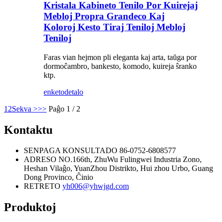
Kristala Kabineto Tenilo Por Kuirejaj
Mebloj Propra Grandeco Kaj
Koloroj Kesto Tiraj Teniloj Mebloj
Teniloj
Faras vian hejmon pli eleganta kaj arta, taŭga por
dormoĉambro, bankesto, komodo, kuireja ŝranko
ktp.
enketo
detalo
1
2
Sekva >
>>
Paĝo 1 / 2
Kontaktu
SENPAGA KONSULTADO
86-0752-6808577
ADRESO
NO.166th, ZhuWu Fulingwei Industria Zono,
Heshan Vilaĝo, YuanZhou Distrikto, Hui zhou Urbo, Guang
Dong Provinco, Ĉinio
RETRETO
yh006@yhwjgd.com
Produktoj