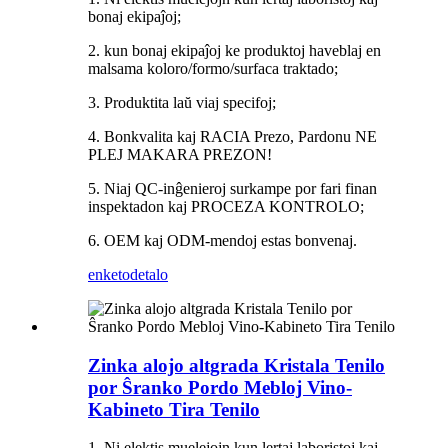
bonaj ekipaĵoj;
2. kun bonaj ekipaĵoj ke produktoj haveblaj en
malsama koloro/formo/surfaca traktado;
3. Produktita laŭ viaj specifoj;
4. Bonkvalita kaj RACIA Prezo, Pardonu NE
PLEJ MAKARA PREZON!
5. Niaj QC-inĝenieroj surkampe por fari finan
inspektadon kaj PROCEZA KONTROLO;
6. OEM kaj ODM-mendoj estas bonvenaj.
enketo
detalo
Zinka alojo altgrada Kristala Tenilo
por Ŝranko Pordo Mebloj Vino-
Kabineto Tira Tenilo
1. Ni elektis muelejojn kun lertaj laboristoj kaj