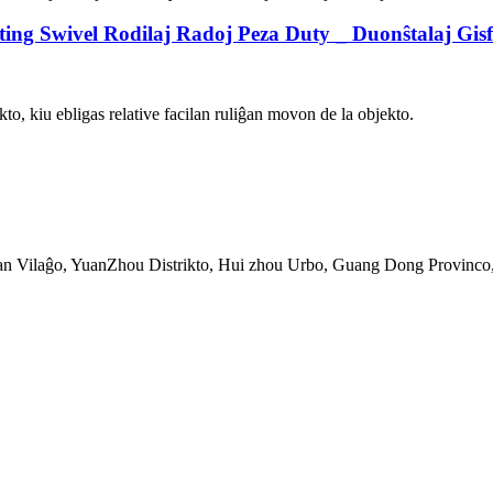
ing Swivel Rodilaj Radoj Peza Duty _ Duonŝtalaj Gisf
kto, kiu ebligas relative facilan ruliĝan movon de la objekto.
n Vilaĝo, YuanZhou Distrikto, Hui zhou Urbo, Guang Dong Provinco,