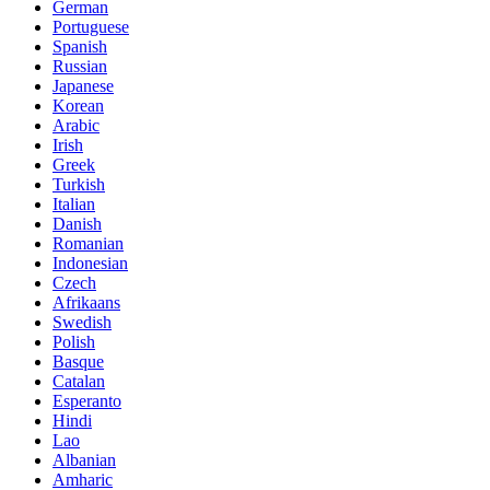
German
Portuguese
Spanish
Russian
Japanese
Korean
Arabic
Irish
Greek
Turkish
Italian
Danish
Romanian
Indonesian
Czech
Afrikaans
Swedish
Polish
Basque
Catalan
Esperanto
Hindi
Lao
Albanian
Amharic