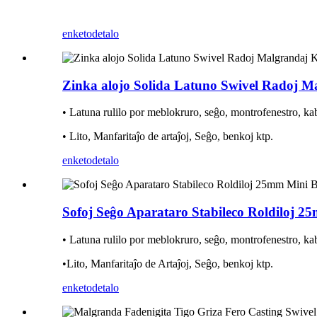
enketo
detalo
Zinka alojo Solida Latuno Swivel Radoj 
• Latuna rulilo por meblokruro, seĝo, montrofenestro, kab
• Lito, Manfaritaĵo de artaĵoj, Seĝo, benkoj ktp.
enketo
detalo
Sofoj Seĝo Aparataro Stabileco Roldiloj 2
• Latuna rulilo por meblokruro, seĝo, montrofenestro, kab
•
Lito, Manfaritaĵo de Artaĵoj, Seĝo, benkoj ktp.
enketo
detalo