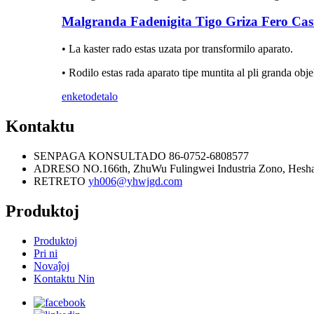
Malgranda Fadenigita Tigo Griza Fero Cast
• La kaster rado estas uzata por transformilo aparato.
• Rodilo estas rada aparato tipe muntita al pli granda obje
enketo
detalo
Kontaktu
SENPAGA KONSULTADO
86-0752-6808577
ADRESO
NO.166th, ZhuWu Fulingwei Industria Zono, Hesha
RETRETO
yh006@yhwjgd.com
Produktoj
Produktoj
Pri ni
Novaĵoj
Kontaktu Nin