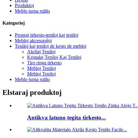
Produktoj
Meblo turna rulilo
Kategorioj
Propraj tirkesto-teniloj kaj teniloj
Mebloj akcesoraĵoj
Teniloj kaj teniloj de kesto de mebloj
Akrilaj Teniloj
Kristalaj Teniloj Kaj Teniloj
Tiro ringa tirkesto
Mebloj Teniloj
Mebloj Teniloj
Meblo turna rulilo
Elstaraj produktoj
Antikva latuno tegita tirkesto...