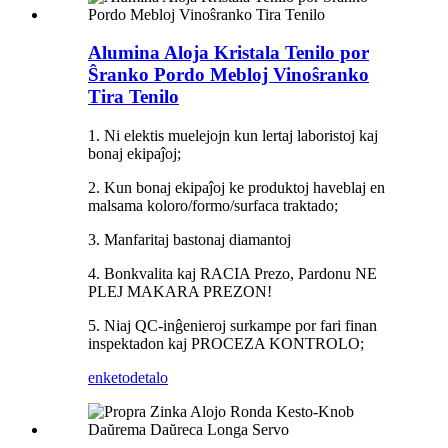
Alumina Aloja Kristala Tenilo por
Ŝranko Pordo Mebloj Vinoŝranko
Tira Tenilo
1. Ni elektis muelejojn kun lertaj laboristoj kaj
bonaj ekipaĵoj;
2. Kun bonaj ekipaĵoj ke produktoj haveblaj en
malsama koloro/formo/surfaca traktado;
3. Manfaritaj bastonaj diamantoj
4. Bonkvalita kaj RACIA Prezo, Pardonu NE
PLEJ MAKARA PREZON!
5. Niaj QC-inĝenieroj surkampe por fari finan
inspektadon kaj PROCEZA KONTROLO;
enketo
detalo