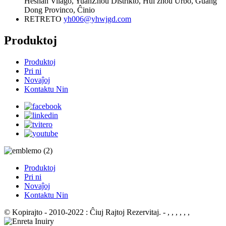
Heshan Vilaĝo, YuanZhou Distrikto, Hui zhou Urbo, Guang
Dong Provinco, Ĉinio
RETRETO
yh006@yhwjgd.com
Produktoj
Produktoj
Pri ni
Novaĵoj
Kontaktu Nin
Produktoj
Pri ni
Novaĵoj
Kontaktu Nin
© Kopirajto - 2010-2022 : Ĉiuj Rajtoj Rezervitaj.
- , , , , , ,