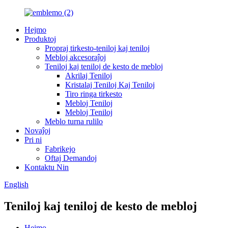
Hejmo
Produktoj
Propraj tirkesto-teniloj kaj teniloj
Mebloj akcesoraĵoj
Teniloj kaj teniloj de kesto de mebloj
Akrilaj Teniloj
Kristalaj Teniloj Kaj Teniloj
Tiro ringa tirkesto
Mebloj Teniloj
Mebloj Teniloj
Meblo turna rulilo
Novaĵoj
Pri ni
Fabrikejo
Oftaj Demandoj
Kontaktu Nin
English
Teniloj kaj teniloj de kesto de mebloj
Hejmo