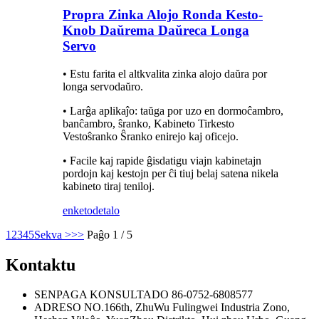
Propra Zinka Alojo Ronda Kesto-
Knob Daŭrema Daŭreca Longa
Servo
• Estu farita el altkvalita zinka alojo daŭra por
longa servodaŭro.
• Larĝa aplikaĵo: taŭga por uzo en dormoĉambro,
banĉambro, ŝranko, Kabineto Tirkesto
Vestoŝranko Ŝranko enirejo kaj oficejo.
• Facile kaj rapide ĝisdatigu viajn kabinetajn
pordojn kaj kestojn per ĉi tiuj belaj satena nikela
kabineto tiraj teniloj.
enketo
detalo
1
2
3
4
5
Sekva >
>>
Paĝo 1 / 5
Kontaktu
SENPAGA KONSULTADO
86-0752-6808577
ADRESO
NO.166th, ZhuWu Fulingwei Industria Zono,