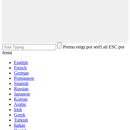
Premu enigi por serĉi aŭ ESC por
fermi
English
French
German
Portuguese
Spanish
Russian
Japanese
Korean
Arabic
Irish
Greek
Turkish
Italian