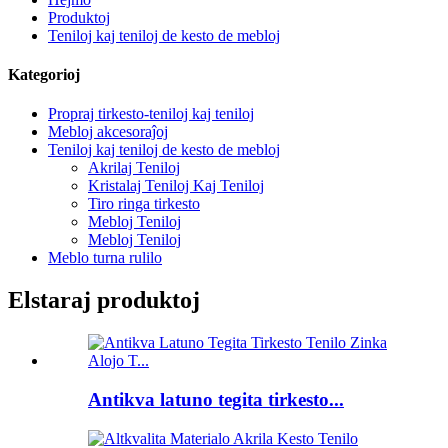
Produktoj
Teniloj kaj teniloj de kesto de mebloj
Kategorioj
Propraj tirkesto-teniloj kaj teniloj
Mebloj akcesoraĵoj
Teniloj kaj teniloj de kesto de mebloj
Akrilaj Teniloj
Kristalaj Teniloj Kaj Teniloj
Tiro ringa tirkesto
Mebloj Teniloj
Mebloj Teniloj
Meblo turna rulilo
Elstaraj produktoj
Antikva latuno tegita tirkesto...