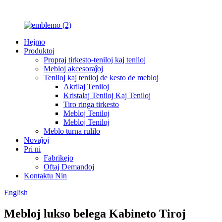
Hejmo
Produktoj
Propraj tirkesto-teniloj kaj teniloj
Mebloj akcesoraĵoj
Teniloj kaj teniloj de kesto de mebloj
Akrilaj Teniloj
Kristalaj Teniloj Kaj Teniloj
Tiro ringa tirkesto
Mebloj Teniloj
Mebloj Teniloj
Meblo turna rulilo
Novaĵoj
Pri ni
Fabrikejo
Oftaj Demandoj
Kontaktu Nin
English
Mebloj lukso belega Kabineto Tiroj